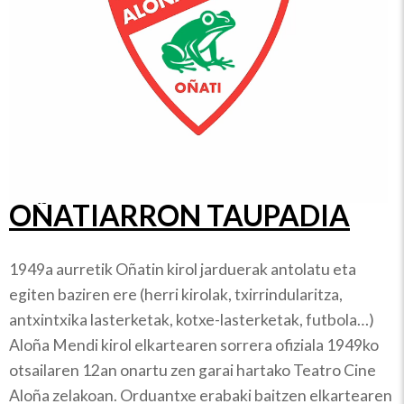
OÑATIARRON TAUPADIA
1949a aurretik Oñatin kirol jarduerak antolatu eta
egiten baziren ere (herri kirolak, txirrindularitza,
antxintxika lasterketak, kotxe-lasterketak, futbola…)
Aloña Mendi kirol elkartearen sorrera ofiziala 1949ko
otsailaren 12an onartu zen garai hartako Teatro Cine
Aloña zelakoan. Orduantxe erabaki baitzen elkartearen