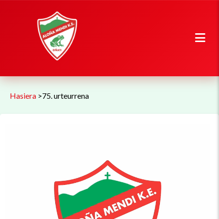
Hasiera
>
75. urteurrena