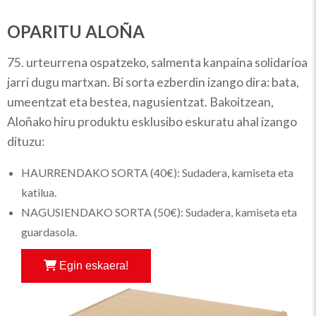
OPARITU ALOÑA
75. urteurrena ospatzeko, salmenta kanpaina solidarioa
jarri dugu martxan. Bi sorta ezberdin izango dira: bata,
umeentzat eta bestea, nagusientzat. Bakoitzean,
Aloñako hiru produktu esklusibo eskuratu ahal izango
dituzu:
HAURRENDAKO SORTA (40€): Sudadera, kamiseta eta
katilua.
NAGUSIENDAKO SORTA (50€): Sudadera, kamiseta eta
guardasola.
Egin eskaera!