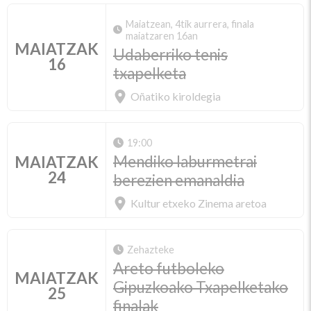
Maiatzean, 4tik aurrera, finala
maiatzaren 16an
MAIATZAK
Udaberriko tenis
16
txapelketa
Oñatiko kiroldegia
19:00
Mendiko laburmetrai
MAIATZAK
24
berezien emanaldia
Kultur etxeko Zinema aretoa
Zehazteke
Areto futboleko
MAIATZAK
Gipuzkoako Txapelketako
25
finalak