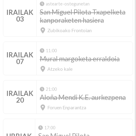
astearte-ostegunetan
San Miguel Pilota Txapelketa
IRAILAK
03
kanporaketen hasiera
Zubikoako Frontoian
11:00
IRAILAK
Mural margoketa erraldoia
07
Atzeko kale
21:00
IRAILAK
Aloña Mendi K.E. aurkezpena
20
Foruen Enparantza
17:00
San Miguel Pilota