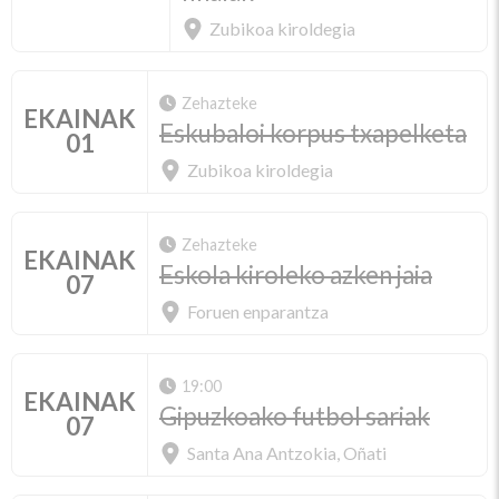
Zubikoa kiroldegia
Zehazteke
EKAINAK
Eskubaloi korpus txapelketa
01
Zubikoa kiroldegia
Zehazteke
EKAINAK
Eskola kiroleko azken jaia
07
Foruen enparantza
19:00
EKAINAK
Gipuzkoako futbol sariak
07
Santa Ana Antzokia, Oñati