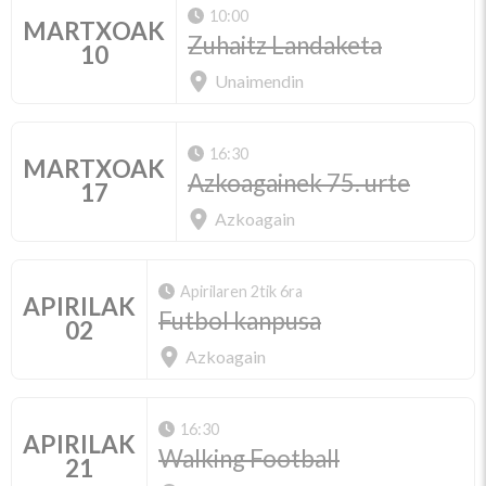
10:00
MARTXOAK
Zuhaitz Landaketa
10
Unaimendin
16:30
MARTXOAK
Azkoagainek 75. urte
17
Azkoagain
Apirilaren 2tik 6ra
APIRILAK
Futbol kanpusa
02
Azkoagain
16:30
APIRILAK
Walking Football
21