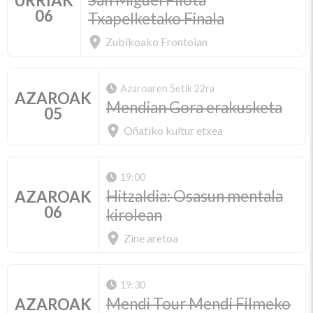
URRIAK
06
Txapelketako Finala
Zubikoako Frontoian
Azaroaren 5etik 22ra
AZAROAK
Mendian Gora erakusketa
05
Oñatiko kultur etxea
19:00
Hitzaldia: Osasun mentala
AZAROAK
06
kirolean
Zine aretoa
19:30
Mendi Tour Mendi Filmeko
AZAROAK