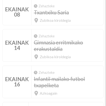
Zehazteke
EKAINAK
Txantxiku Saria
08
Zubikoa kiroldegia
Zehazteke
Gimnasia erritmikako
EKAINAK
14
erakustaldia
Zubikoa kiroldegia
Zehazteke
Infantil mailako futbol
EKAINAK
16
txapelketa
Azkoagain