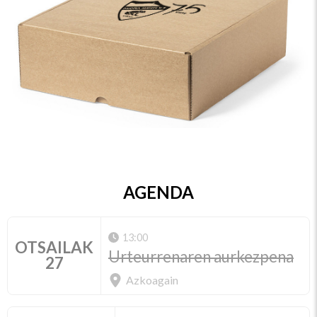
AGENDA
13:00
OTSAILAK
Urteurrenaren aurkezpena
27
Azkoagain