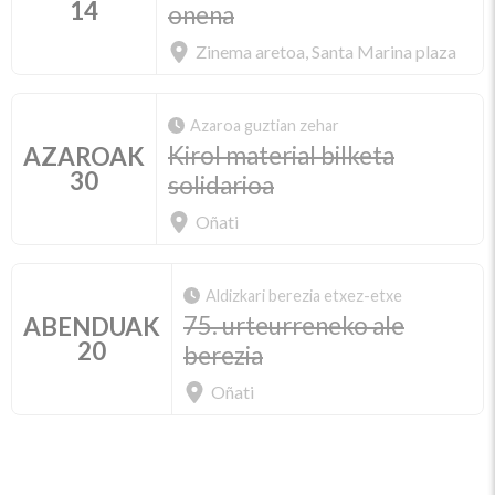
14
onena
Zinema aretoa, Santa Marina plaza
Azaroa guztian zehar
Kirol material bilketa
AZAROAK
30
solidarioa
Oñati
Aldizkari berezia etxez-etxe
75. urteurreneko ale
ABENDUAK
20
berezia
Oñati