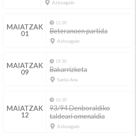
Azkoagain
11:30
MAIATZAK
Beteranoen partida
01
Azkoagain
19:30
MAIATZAK
Bakarrizketa
09
Santa Ana
16:30
93/94 Denboraldiko
MAIATZAK
12
taldeari omenaldia
Azkoagain