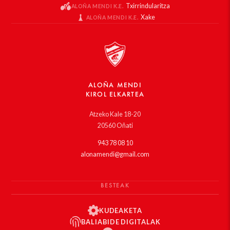
Txirrindularitza
ALOÑA MENDI K.E.
Xake
ALOÑA MENDI K.E.
ALOÑA MENDI
KIROL ELKARTEA
Atzeko Kale 18-20
20560 Oñati
943 78 08 10
alonamendi@gmail.com
BESTEAK
KUDEAKETA
BALIABIDE DIGITALAK