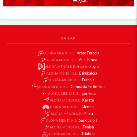
SAILAK
Areto Futbola
ALOÑA MENDI K.E.
Atletismoa
ALOÑA MENDI K.E.
Espeleologia
ALOÑA MENDI K.E.
Eskubaloia
ALOÑA MENDI K.E.
Futbola
ALOÑA MENDI K.E.
Gimnasia Erritmikoa
ALOÑA MENDI K.E.
Igeriketa
ALOÑA MENDI K.E.
Karate
ALOÑA MENDI K.E.
Mendia
ALOÑA MENDI K.E.
Pilota
ALOÑA MENDI K.E.
Saskibaloia
ALOÑA MENDI K.E.
Tenisa
ALOÑA MENDI K.E.
Triatloia
ALOÑA MENDI K.E.