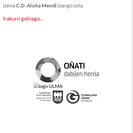
izena
C.D. Aloña Mendi
izango zela.
Irakurri gehiago...