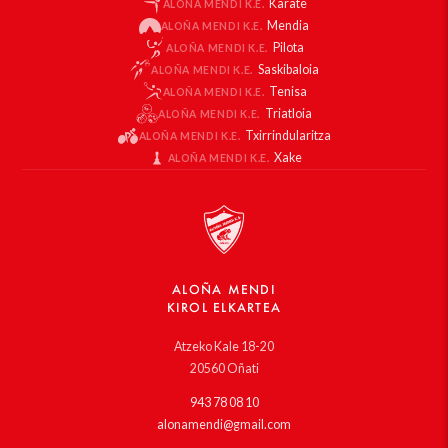
Karate
ALOÑA MENDI K.E.
Mendia
ALOÑA MENDI K.E.
Pilota
ALOÑA MENDI K.E.
Saskibaloia
ALOÑA MENDI K.E.
Tenisa
ALOÑA MENDI K.E.
Triatloia
ALOÑA MENDI K.E.
Txirrindularitza
ALOÑA MENDI K.E.
Xake
ALOÑA MENDI K.E.
ALOÑA MENDI
KIROL ELKARTEA
Atzeko Kale 18-20
20560 Oñati
943 78 08 10
alonamendi@gmail.com