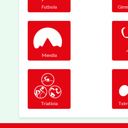
Futbola
Gimn
Mendia
Triatloia
Txirr