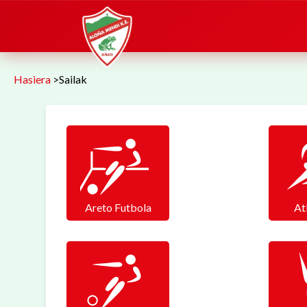
Hasiera
>
Sailak
Areto Futbola
At