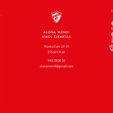
ALOÑA MENDI
KIROL ELKARTEA
Atzeko Kale 18-20
20560 Oñati
943 78 08 10
alonamendi@gmail.com