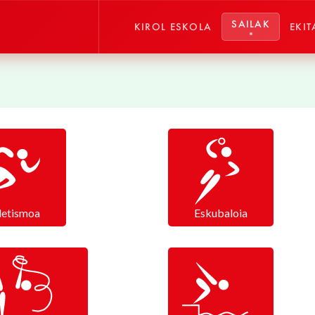
SAILAK
KIROL ESKOLA
EKIT
letismoa
Eskubaloia