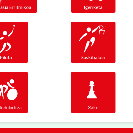
asia Erritmikoa
Igeriketa
Pilota
Saskibaloia
indularitza
Xake