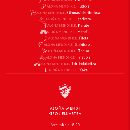
Futbola
ALOÑA MENDI K.E.
Gimnasia Erritmikoa
ALOÑA MENDI K.E.
Igeriketa
ALOÑA MENDI K.E.
Karate
ALOÑA MENDI K.E.
Mendia
ALOÑA MENDI K.E.
Pilota
ALOÑA MENDI K.E.
Saskibaloia
ALOÑA MENDI K.E.
Tenisa
ALOÑA MENDI K.E.
Triatloia
ALOÑA MENDI K.E.
Txirrindularitza
ALOÑA MENDI K.E.
Xake
ALOÑA MENDI K.E.
ALOÑA MENDI
KIROL ELKARTEA
Atzeko Kale 18-20