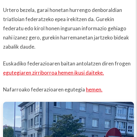
Urtero bezela, garai honetan hurrengo denboraldian
triatloian federatzeko epea irekitzen da. Gurekin
federatu edo kirol honen inguruan informazio gehiago
nahi izanez gero, gurekin harremanetan jartzeko bideak
zabalik daude.
Euskadiko federazioaren baitan antolatzen diren frogen
egutegiaren zirriborroa hemen ikusi daiteke.
Nafarroako federazioaren egutegia
hemen.