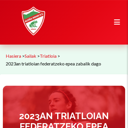
Hasiera
>
Sailak
>
Triatloia
>
2023an triatloian federatzeko epea zabalik dago
2023AN TRIATLOIAN
FEDERATZEKO EPEA