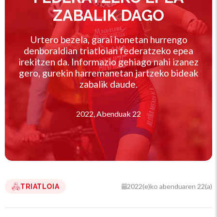
ZABALIK DAGO
Urtero bezela, garai honetan hurrengo
denboraldian triatloian federatzeko epea
irekitzen da. Informazio gehiago nahi izanez
gero, gurekin harremanetan jartzeko bideak
zabalik daude.
2022, Abenduak 22
2022(e)ko abenduaren 22(a)
TRIATLOIA