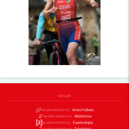
SAILAK
Areto Futbola
ALOÑA MENDI K.E.
Atletismoa
ALOÑA MENDI K.E.
Espeleologia
ALOÑA MENDI K.E.
Eskubaloia
ALOÑA MENDI K.E.