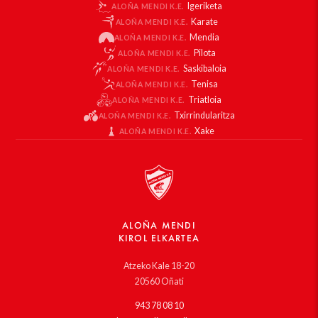
Igeriketa
ALOÑA MENDI K.E.
Karate
ALOÑA MENDI K.E.
Mendia
ALOÑA MENDI K.E.
Pilota
ALOÑA MENDI K.E.
Saskibaloia
ALOÑA MENDI K.E.
Tenisa
ALOÑA MENDI K.E.
Triatloia
ALOÑA MENDI K.E.
Txirrindularitza
ALOÑA MENDI K.E.
Xake
ALOÑA MENDI K.E.
ALOÑA MENDI
KIROL ELKARTEA
Atzeko Kale 18-20
20560 Oñati
943 78 08 10