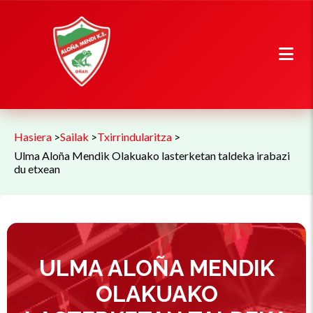
Hasiera
>
Sailak
>
Txirrindularitza
>
Ulma Aloña Mendik Olakuako lasterketan taldeka irabazi
du etxean
ULMA ALOÑA MENDIK
OLAKUAKO