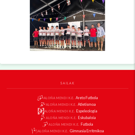
SAILAK
Areto Futbola
ALOÑA MENDI K.E.
Atletismoa
ALOÑA MENDI K.E.
Espeleologia
ALOÑA MENDI K.E.
Eskubaloia
ALOÑA MENDI K.E.
Futbola
ALOÑA MENDI K.E.
Gimnasia Erritmikoa
ALOÑA MENDI K.E.