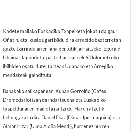
Kadete mailako Euskadiko Txapelketa jokatu da gaur
Oñatin, eta ikusle ugari bildu dira errepide bazterretan
gazte txirrindularien lana gertutik jarraitzeko. Eguraldi
bikainak lagunduta, parte-hartzaileek 60 kilometroko
ibilbidea osatu dute, tartean Udanako eta Arregiko
mendateak gaindituta.
Banakako sailkapenean, Xuban Gorroiño (Cafes
Dromedario) izan da indartsuena eta Euskadiko
txapeldunaren maillota jantzi du. Haren atzetik
helmugaratu dira Daniel Diaz (Dimac Ipermaquina) eta
Aimar Irizar (Ulma Aloña Mendi), hurrenez hurren