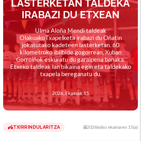
LASTERKETAN TALDEKA
IRABAZI DU ETXEAN
Ulma Aloña Mendi taldeak
OlakuakoTxapelketa irabazi du Oñatin
jokatutako kadeteen lasterketan. 60
kilometroko ibilbide gogorrean, Xuban
Gorroiñok eskuratu du garaipena banaka.
Etxeko taldeak lan bikaina egin eta taldekako
txapela bereganatu du.
2026, Ekainak 15
2026(e)ko ekainaren 15(a)
TXIRRINDULARITZA