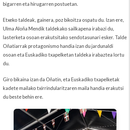
bigarren eta hirugarren postuetan.
Etxeko taldeak, gainera, poz bikoitza ospatu du. Izan ere,
Ulma Aloña Mendik taldekako sailkapena irabazi du,
lasterketa osoan erakutsitako sendotasunari esker. Talde
Oñatiarrak protagonismo handia izan du jardunaldi
osoan eta Euskadiko txapelketan taldeka irabaztea lortu
du.
Giro bikaina izan da Oñatin, eta Euskadiko txapelketak
kadete mailako txirrindularitzaren maila handia erakutsi
du beste behin ere.