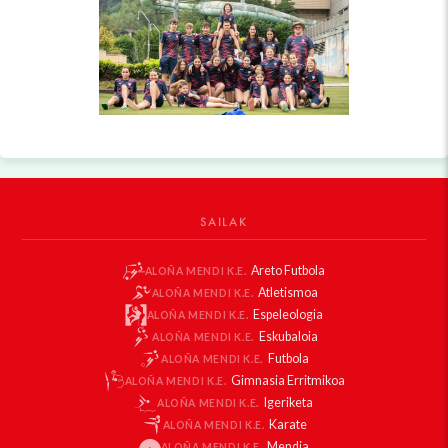
SAILAK
Areto Futbola
ALOÑA MENDI K.E.
Atletismoa
ALOÑA MENDI K.E.
Espeleologia
ALOÑA MENDI K.E.
Eskubaloia
ALOÑA MENDI K.E.
Futbola
ALOÑA MENDI K.E.
Gimnasia Erritmikoa
ALOÑA MENDI K.E.
Igeriketa
ALOÑA MENDI K.E.
Karate
ALOÑA MENDI K.E.
Mendia
ALOÑA MENDI K.E.