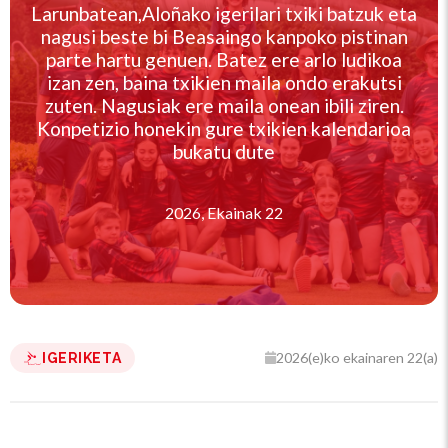
Larunbatean,Aloñako igerilari txiki batzuk eta
nagusi beste bi Beasaingo kanpoko pistinan
parte hartu genuen. Batez ere arlo ludikoa
izan zen, baina txikien maila ondo erakutsi
zuten. Nagusiak ere maila onean ibili ziren.
Konpetizio honekin gure txikien kalendarioa
bukatu dute
2026, Ekainak 22
2026(e)ko ekainaren 22(a)
IGERIKETA