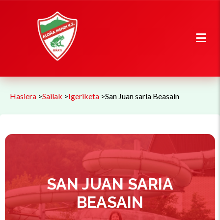
Hasiera
>
Sailak
>
Igeriketa
>
San Juan saria Beasain
SAN JUAN SARIA
BEASAIN