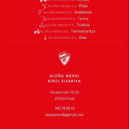
Pilota
ALOÑA MENDI K.E.
Saskibaloia
ALOÑA MENDI K.E.
Tenisa
ALOÑA MENDI K.E.
Triatloia
ALOÑA MENDI K.E.
Txirrindularitza
ALOÑA MENDI K.E.
Xake
ALOÑA MENDI K.E.
ALOÑA MENDI
KIROL ELKARTEA
Atzeko Kale 18-20
20560 Oñati
943 78 08 10
alonamendi@gmail.com