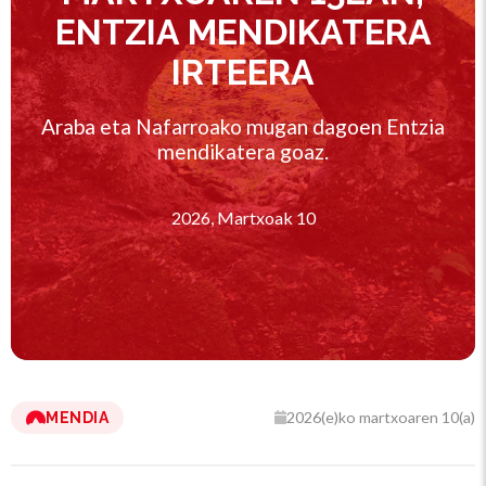
ENTZIA MENDIKATERA
IRTEERA
Araba eta Nafarroako mugan dagoen Entzia
mendikatera goaz.
2026, Martxoak 10
2026(e)ko martxoaren 10(a)
MENDIA