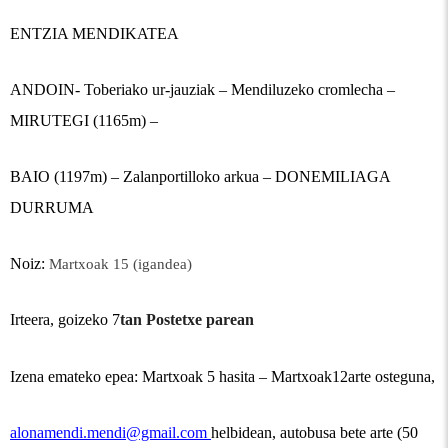
ENTZIA MENDIKATEA
ANDOIN- Toberiako ur-jauziak – Mendiluzeko cromlecha –
MIRUTEGI (1165m) –
BAIO (1197m) – Zalanportilloko arkua – DONEMILIAGA
DURRUMA
Noiz:
Martxoak 15 (igandea)
Irteera, goizeko 7
tan Postetxe parean
Izena emateko epea: Martxoak 5 hasita – Martxoak12arte osteguna,
alonamendi.mendi@gmail.com
helbidean, autobusa bete arte (50