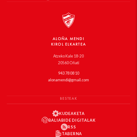
ALOÑA MENDI
KIROL ELKARTEA
Atzeko Kale 18-20
20560 Oñati
943 78 08 10
alonamendi@gmail.com
BESTEAK
KUDEAKETA
BALIABIDE DIGITALAK
RSS
TABERNA