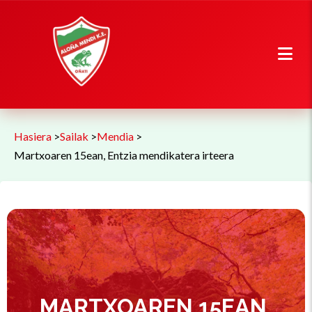
Hasiera
>
Sailak
>
Mendia
>
Martxoaren 15ean, Entzia mendikatera irteera
MARTXOAREN 15EAN,