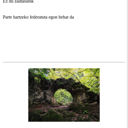
Ez du zailtasunik
Parte hartzeko federatuta egon behar da