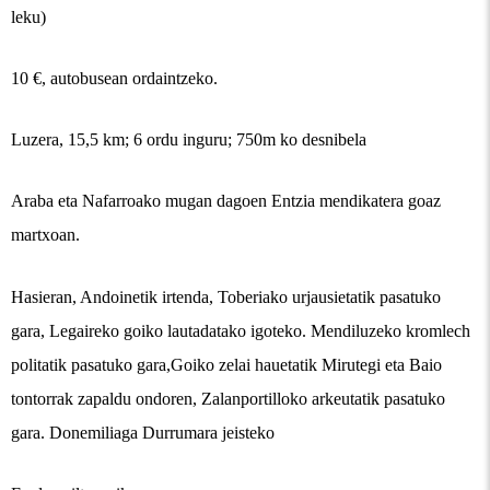
leku)
10 €, autobusean ordaintzeko.
Luzera, 15,5 km; 6 ordu inguru; 750m ko desnibela
Araba eta Nafarroako mugan dagoen Entzia mendikatera goaz
martxoan.
Hasieran, Andoinetik irtenda, Toberiako urjausietatik pasatuko
gara, Legaireko goiko lautadatako igoteko. Mendiluzeko kromlech
politatik pasatuko gara,Goiko zelai hauetatik Mirutegi eta Baio
tontorrak zapaldu ondoren, Zalanportilloko arkeutatik pasatuko
gara. Donemiliaga Durrumara jeisteko