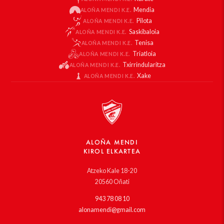
Mendia
ALOÑA MENDI K.E.
Pilota
ALOÑA MENDI K.E.
Saskibaloia
ALOÑA MENDI K.E.
Tenisa
ALOÑA MENDI K.E.
Triatloia
ALOÑA MENDI K.E.
Txirrindularitza
ALOÑA MENDI K.E.
Xake
ALOÑA MENDI K.E.
ALOÑA MENDI
KIROL ELKARTEA
Atzeko Kale 18-20
20560 Oñati
943 78 08 10
alonamendi@gmail.com