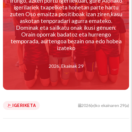
Irungo, azken portu igerilekuan, gure Aloñako
igerilariek txapelketa honetan parte hartu
zuten Oso emaitza positiboak izan ziren,kasu
askotan tenporadari agurra emateko.
Dominak eta sailkatu onak ikusi genuen.
Orain oporrak badatoz eta hurrengo
temporada, aurtengoa bezain ona edo hobea
izateko
2026, Ekainak 29
2026(e)ko ekainaren 29(a)
IGERIKETA