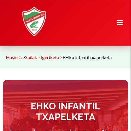
Hasiera
>
Sailak
>
Igeriketa
>
EHko infantil txapelketa
EHKO INFANTIL
TXAPELKETA