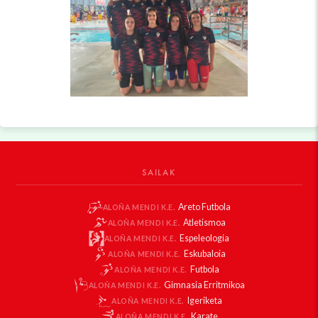
SAILAK
Areto Futbola
ALOÑA MENDI K.E.
Atletismoa
ALOÑA MENDI K.E.
Espeleologia
ALOÑA MENDI K.E.
Eskubaloia
ALOÑA MENDI K.E.
Futbola
ALOÑA MENDI K.E.
Gimnasia Erritmikoa
ALOÑA MENDI K.E.
Igeriketa
ALOÑA MENDI K.E.
Karate
ALOÑA MENDI K.E.