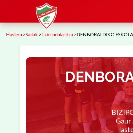
Hasiera
>
Sailak
>
Txirrindularitza
>
DENBORALDIKO ESKOLA
DENBORA
BIZIPO
Gaur 
last