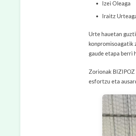
Izei Oleaga
Iraitz Urteag
Urte hauetan guzti
konpromisoagatik zo
gaude etapa berri 
Zorionak BIZIPOZ A
esfortzu eta ausard