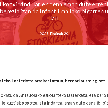
ko txirrindulariek dena eman dute errep
berezia izan da Infantil mailako bigarren 
lau
2026, Ekainak 20
teko Lasterketa arrakastatsua, beroari aurre eginez
jokatu da Antzuolako eskolarteko lasterketa, eta bero 
aile guztiek gogotsu eta indartsu eman dute dena ibilbi