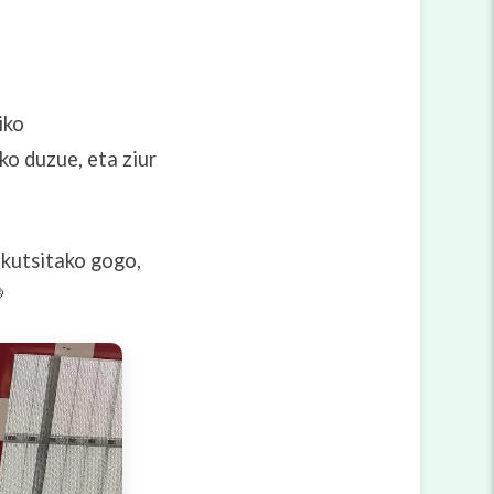
iko
ko duzue, eta ziur
akutsitako gogo,
