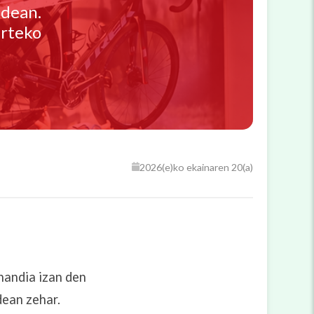
idean.
urteko
2026(e)ko ekainaren 20(a)
handia izan den
dean zehar.