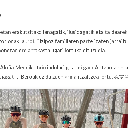
a
etan erakutsitako lanagatik, ilusioagatik eta taldearek
rionak lauroi. Bizipoz familiaren parte izaten jarraitu
honetan ere arrakasta ugari lortuko dituzuela.
loña Mendiko txirrindulari guztiei gaur Antzuolan er
iagatik! Beroak ez du zuen grina itzaltzea lortu. 🚴💙