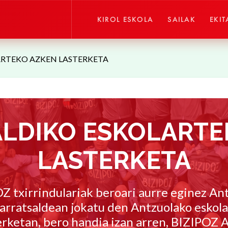
KIROL ESKOLA
SAILAK
EKIT
RTEKO AZKEN LASTERKETA
LDIKO ESKOLARTE
LASTERKETA
Z txirrindulariak beroari aurre eginez An
arratsaldean jokatu den Antzuolako eskol
erketan, bero handia izan arren, BIZIPOZ 