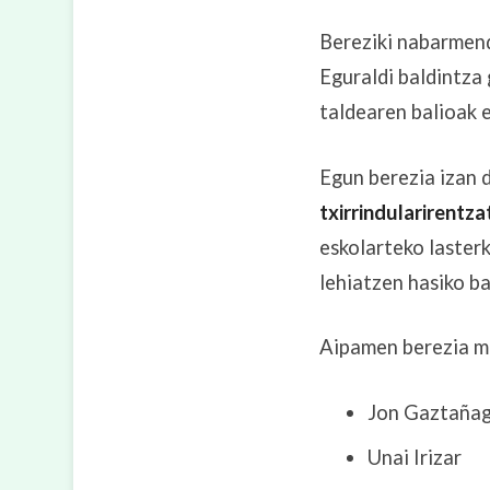
Bereziki nabarmen
Eguraldi baldintza 
taldearen balioak 
Egun berezia izan d
txirrindularirentza
eskolarteko lasterk
lehiatzen hasiko ba
Aipamen berezia m
Jon Gaztaña
Unai Irizar