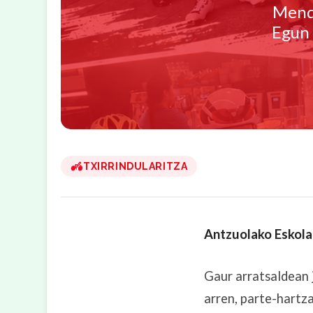
Mendi
Egun 
TXIRRINDULARITZA
Antzuolako Eskolar
Gaur arratsaldean 
arren, parte-hartz