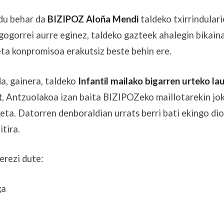
du behar da
BIZIPOZ Aloña Mendi
taldeko txirrindulari
gogorrei aurre eginez, taldeko gazteek ahalegin bikaina
eta konpromisoa erakutsiz beste behin ere.
a, gainera, taldeko
Infantil mailako bigarren urteko la
t
, Antzuolakoa izan baita BIZIPOZeko maillotarekin jo
eta. Datorren denboraldian urrats berri bati ekingo di
itira.
erezi dute:
ga