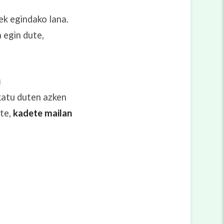
ek egindako lana.
 egin dute,
u
katu duten azken
ote,
kadete mailan