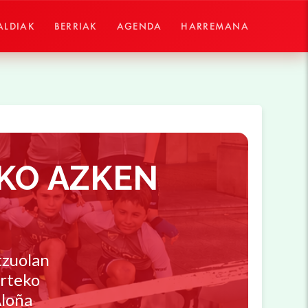
ALDIAK
BERRIAK
AGENDA
HARREMANA
KO AZKEN
tzuolan
arteko
Aloña