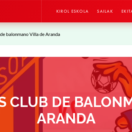
KIROL ESKOLA
SAILAK
EKIT
de balonmano Villa de Aranda
VS CLUB DE BALONM
ARANDA