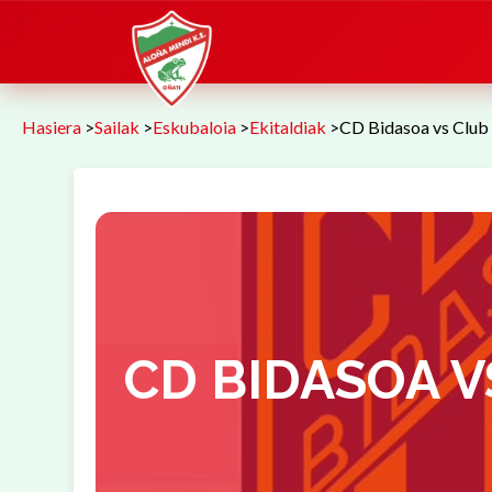
Hasiera
>
Sailak
>
Eskubaloia
>
Ekitaldiak
>
CD Bidasoa vs Club 
CD BIDASOA 