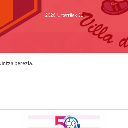
2026, Urtarrilak 31
kintza berezia.