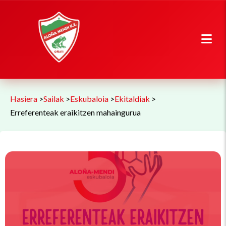
Hasiera
>
Sailak
>
Eskubaloia
>
Ekitaldiak
>
Erreferenteak eraikitzen mahaingurua