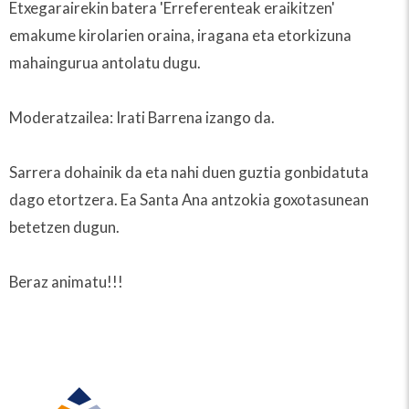
Etxegarairekin batera 'Erreferenteak eraikitzen'
emakume kirolarien oraina, iragana eta etorkizuna
mahaingurua antolatu dugu.
Moderatzailea: Irati Barrena izango da.
Sarrera dohainik da eta nahi duen guztia gonbidatuta
dago etortzera. Ea Santa Ana antzokia goxotasunean
betetzen dugun.
Beraz animatu!!!