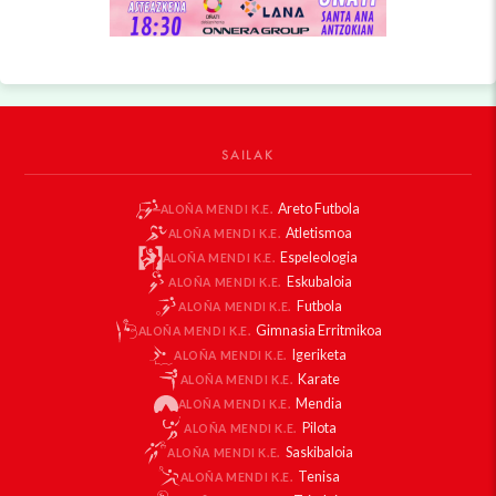
SAILAK
Areto Futbola
ALOÑA MENDI K.E.
Atletismoa
ALOÑA MENDI K.E.
Espeleologia
ALOÑA MENDI K.E.
Eskubaloia
ALOÑA MENDI K.E.
Futbola
ALOÑA MENDI K.E.
Gimnasia Erritmikoa
ALOÑA MENDI K.E.
Igeriketa
ALOÑA MENDI K.E.
Karate
ALOÑA MENDI K.E.
Mendia
ALOÑA MENDI K.E.
Pilota
ALOÑA MENDI K.E.
Saskibaloia
ALOÑA MENDI K.E.
Tenisa
ALOÑA MENDI K.E.