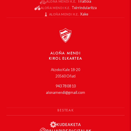
Triatloia
ALOÑA MENDI K.E.
Txirrindularitza
ALOÑA MENDI K.E.
Xake
ALOÑA MENDI K.E.
ALOÑA MENDI
KIROL ELKARTEA
Atzeko Kale 18-20
20560 Oñati
943 78 08 10
alonamendi@gmail.com
BESTEAK
KUDEAKETA
BALIABIDE DIGITALAK