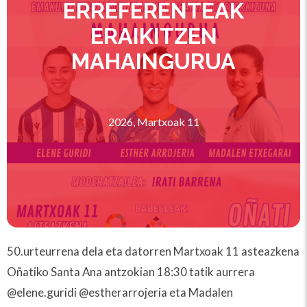
ERREFERENTEAK
ERAIKITZEN
MAHAINGURUA
2026, Martxoak 11
50.urteurrena dela eta datorren Martxoak 11 asteazkena
Oñatiko Santa Ana antzokian 18:30 tatik aurrera
@elene.guridi @estherarrojeria eta Madalen