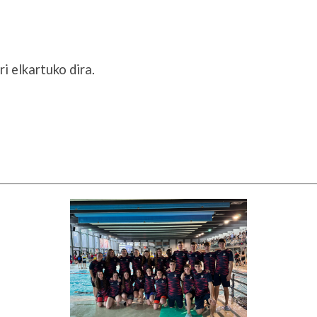
ri elkartuko dira.