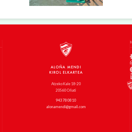
ALOÑA MENDI
KIROL ELKARTEA
Atzeko Kale 18-20
20560 Oñati
943 78 08 10
alonamendi@gmail.com