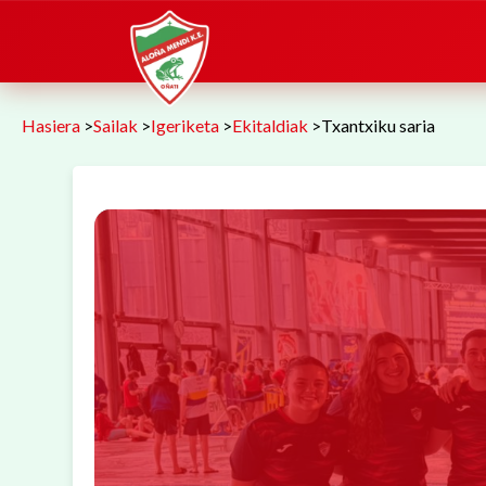
Hasiera
>
Sailak
>
Igeriketa
>
Ekitaldiak
>
Txantxiku saria