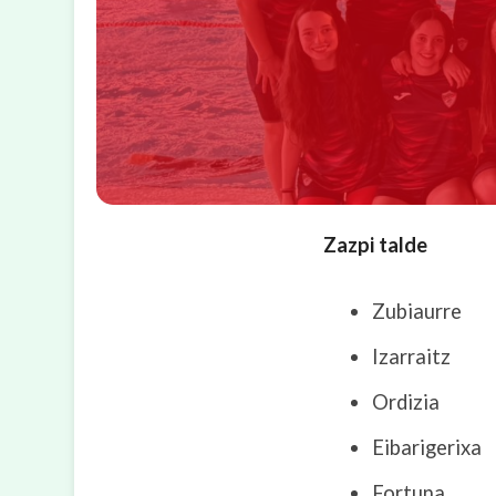
Zazpi talde
Zubiaurre
Izarraitz
Ordizia
Eibarigerixa
Fortuna