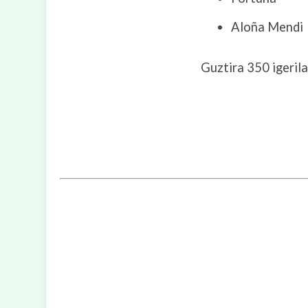
Aloña Mendi
Guztira 350 igerila