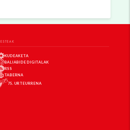
BESTEAK
KUDEAKETA
BALIABIDE DIGITALAK
RSS
TABERNA
75. URTEURRENA