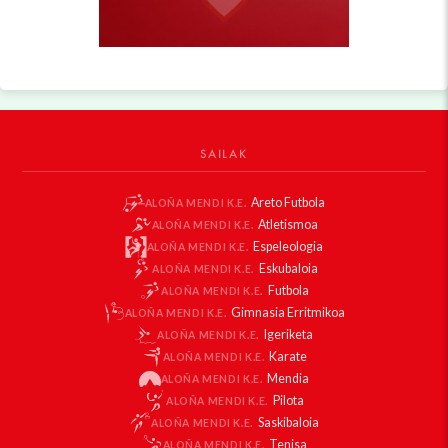
SAILAK
Areto Futbola
ALOÑA MENDI K.E.
Atletismoa
ALOÑA MENDI K.E.
Espeleologia
ALOÑA MENDI K.E.
Eskubaloia
ALOÑA MENDI K.E.
Futbola
ALOÑA MENDI K.E.
Gimnasia Erritmikoa
ALOÑA MENDI K.E.
Igeriketa
ALOÑA MENDI K.E.
Karate
ALOÑA MENDI K.E.
Mendia
ALOÑA MENDI K.E.
Pilota
ALOÑA MENDI K.E.
Saskibaloia
ALOÑA MENDI K.E.
Tenisa
ALOÑA MENDI K.E.