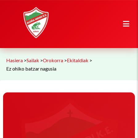
Hasiera
>
Sailak
>
Orokorra
>
Ekitaldiak
>
Ez ohiko batzar nagusia