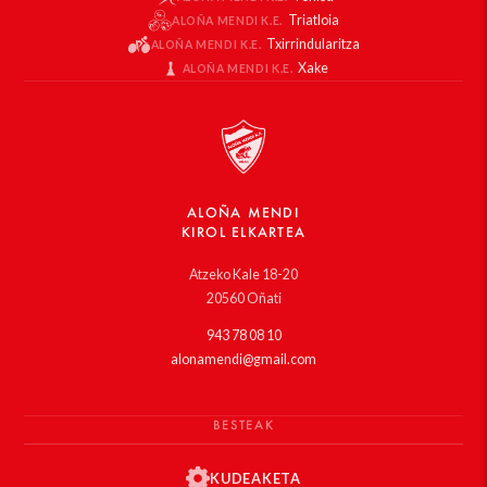
Triatloia
ALOÑA MENDI K.E.
Txirrindularitza
ALOÑA MENDI K.E.
Xake
ALOÑA MENDI K.E.
ALOÑA MENDI
KIROL ELKARTEA
Atzeko Kale 18-20
20560 Oñati
943 78 08 10
alonamendi@gmail.com
BESTEAK
KUDEAKETA