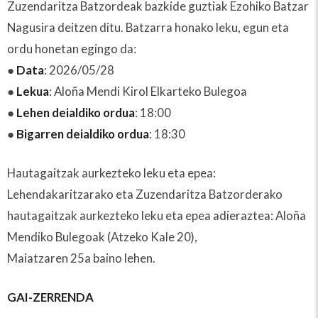
Zuzendaritza Batzordeak bazkide guztiak Ezohiko Batzar
Nagusira deitzen ditu. Batzarra honako leku, egun eta
ordu honetan egingo da:
●
Data
: 2026/05/28
●
Lekua
: Aloña Mendi Kirol Elkarteko Bulegoa
●
Lehen deialdiko ordua
: 18:00
●
Bigarren deialdiko ordua
: 18:30
Hautagaitzak aurkezteko leku eta epea:
Lehendakaritzarako eta Zuzendaritza Batzorderako
hautagaitzak aurkezteko leku eta epea adieraztea: Aloña
Mendiko Bulegoak (Atzeko Kale 20),
Maiatzaren 25a baino lehen.
GAI-ZERRENDA