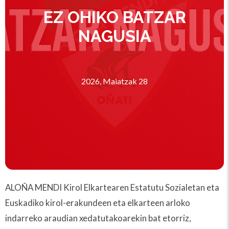
EZ OHIKO BATZAR
NAGUSIA
2026, Maiatzak 28
ALOÑA MENDI Kirol Elkartearen Estatutu Sozialetan eta
Euskadiko kirol-erakundeen eta elkarteen arloko
indarreko araudian xedatutakoarekin bat etorriz,