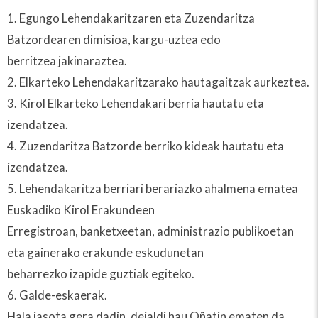
1. Egungo Lehendakaritzaren eta Zuzendaritza
Batzordearen dimisioa, kargu-uztea edo
berritzea jakinaraztea.
2. Elkarteko Lehendakaritzarako hautagaitzak aurkeztea.
3. Kirol Elkarteko Lehendakari berria hautatu eta
izendatzea.
4. Zuzendaritza Batzorde berriko kideak hautatu eta
izendatzea.
5. Lehendakaritza berriari berariazko ahalmena ematea
Euskadiko Kirol Erakundeen
Erregistroan, banketxeetan, administrazio publikoetan
eta gainerako erakunde eskudunetan
beharrezko izapide guztiak egiteko.
6. Galde-eskaerak.
Hala jasota gera dadin, deialdi hau Oñatin ematen da,