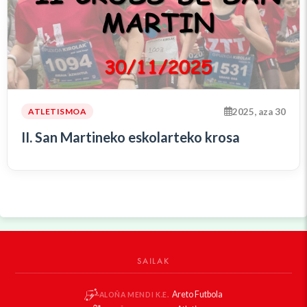
2025, aza 30
ATLETISMOA
II. San Martineko eskolarteko krosa
SAILAK
Areto Futbola
ALOÑA MENDI K.E.