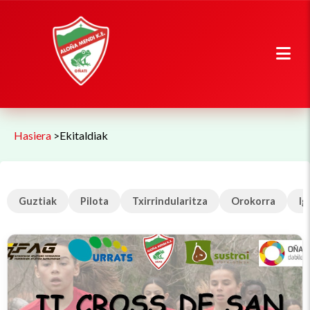
Hasiera
>
Ekitaldiak
Guztiak
Pilota
Txirrindularitza
Orokorra
Ig