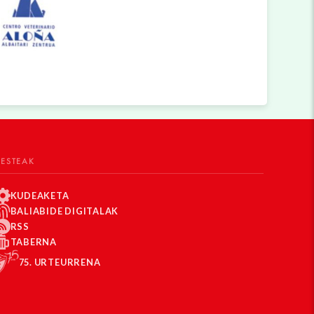
BESTEAK
KUDEAKETA
BALIABIDE DIGITALAK
RSS
TABERNA
75. URTEURRENA