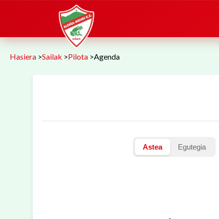
Hasiera
>
Sailak
>
Pilota
>
Agenda
Astea
Egutegia