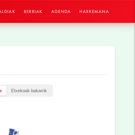
ALDIAK
BERRIAK
AGENDA
HARREMANA
k
Etxekoak bakarrik