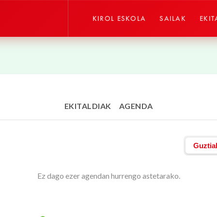
KIROL ESKOLA
SAILAK
EKIT
EKITALDIAK
AGENDA
Guztia
Ez dago ezer agendan hurrengo astetarako.