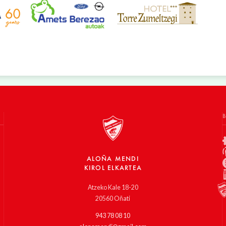
ALOÑA MENDI
KIROL ELKARTEA
Atzeko Kale 18-20
20560 Oñati
943 78 08 10