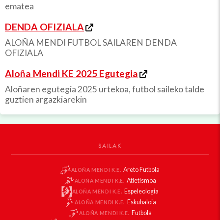
ematea
DENDA OFIZIALA
ALOÑA MENDI FUTBOL SAILAREN DENDA
OFIZIALA
Aloña Mendi KE 2025 Egutegia
Aloñaren egutegia 2025 urtekoa, futbol saileko talde
guztien argazkiarekin
SAILAK
Areto Futbola
ALOÑA MENDI K.E.
Atletismoa
ALOÑA MENDI K.E.
Espeleologia
ALOÑA MENDI K.E.
Eskubaloia
ALOÑA MENDI K.E.
Futbola
ALOÑA MENDI K.E.