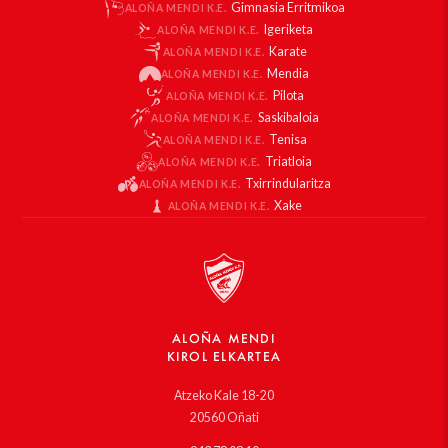
Gimnasia Erritmikoa
ALOÑA MENDI K.E.
Igeriketa
ALOÑA MENDI K.E.
Karate
ALOÑA MENDI K.E.
Mendia
ALOÑA MENDI K.E.
Pilota
ALOÑA MENDI K.E.
Saskibaloia
ALOÑA MENDI K.E.
Tenisa
ALOÑA MENDI K.E.
Triatloia
ALOÑA MENDI K.E.
Txirrindularitza
ALOÑA MENDI K.E.
Xake
ALOÑA MENDI K.E.
ALOÑA MENDI
KIROL ELKARTEA
Atzeko Kale 18-20
20560 Oñati