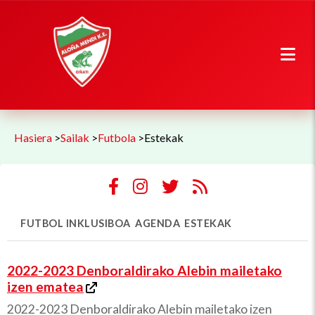
Hasiera
>
Sailak
>
Futbola
>
Estekak
FUTBOL INKLUSIBOA
AGENDA
ESTEKAK
2022-2023 Denboraldirako Alebin mailetako
izen ematea
2022-2023 Denboraldirako Alebin mailetako izen