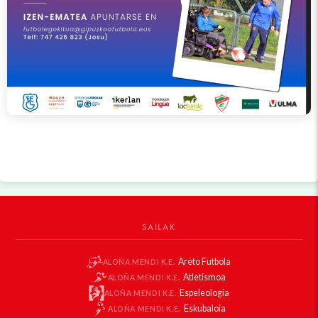
SAILAK
Areto Futbola
ALOÑA MENDI K.E.
Atletismoa
ALOÑA MENDI K.E.
Espeleologia
ALOÑA MENDI K.E.
Eskubaloia
ALOÑA MENDI K.E.