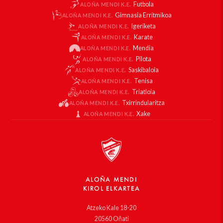
Futbola
ALOÑA MENDI K.E.
Gimnasia Erritmikoa
ALOÑA MENDI K.E.
Igeriketa
ALOÑA MENDI K.E.
Karate
ALOÑA MENDI K.E.
Mendia
ALOÑA MENDI K.E.
Pilota
ALOÑA MENDI K.E.
Saskibaloia
ALOÑA MENDI K.E.
Tenisa
ALOÑA MENDI K.E.
Triatloia
ALOÑA MENDI K.E.
Txirrindularitza
ALOÑA MENDI K.E.
Xake
ALOÑA MENDI K.E.
ALOÑA MENDI
KIROL ELKARTEA
Atzeko Kale 18-20
20560 Oñati