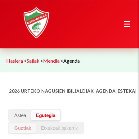
Hasiera
>
Sailak
>
Mendia
>
Agenda
2026 URTEKO NAGUSIEN IBILIALDIAK
AGENDA
ESTEKAK
Astea
Egutegia
Guztiak
Etxekoak bakarrik