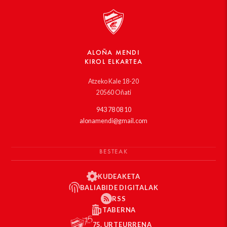
ALOÑA MENDI
KIROL ELKARTEA
Atzeko Kale 18-20
20560 Oñati
943 78 08 10
alonamendi@gmail.com
BESTEAK
KUDEAKETA
BALIABIDE DIGITALAK
RSS
TABERNA
75. URTEURRENA