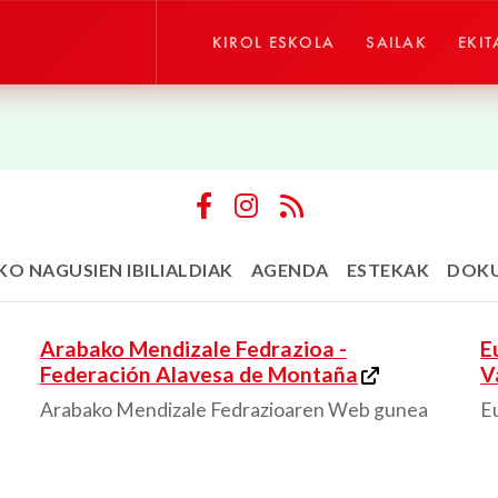
KIROL ESKOLA
SAILAK
EKIT
KO NAGUSIEN IBILIALDIAK
AGENDA
ESTEKAK
DOK
Arabako Mendizale Fedrazioa -
E
Federación Alavesa de Montaña
V
Arabako Mendizale Fedrazioaren Web gunea
E