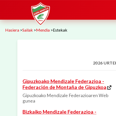
Hasiera
>
Sailak
>
Mendia
>
Estekak
2026 URTE
Gipuzkoako Mendizale Federazioa -
Federación de Montaña de Gipuzkoa
Gipuzkoako Mendizale Federazioaren Web
gunea
Bizkaiko Mendizale Federazioa -