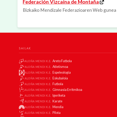
Federación Vizcaína de Montaña
Bizkaiko Mendizale Federazioaren Web gunea
SAILAK
Areto Futbola
ALOÑA MENDI K.E.
Atletismoa
ALOÑA MENDI K.E.
Espeleologia
ALOÑA MENDI K.E.
Eskubaloia
ALOÑA MENDI K.E.
Futbola
ALOÑA MENDI K.E.
Gimnasia Erritmikoa
ALOÑA MENDI K.E.
Igeriketa
ALOÑA MENDI K.E.
Karate
ALOÑA MENDI K.E.
Mendia
ALOÑA MENDI K.E.
Pilota
ALOÑA MENDI K.E.