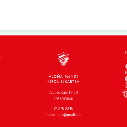
ALOÑA MENDI
KIROL ELKARTEA
Atzeko Kale 18-20
20560 Oñati
943 78 08 10
alonamendi@gmail.com