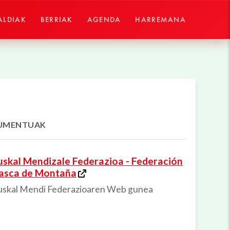
ALDIAK
BERRIAK
AGENDA
HARREMANA
UMENTUAK
uskal Mendizale Federazioa - Federación
asca de Montaña
uskal Mendi Federazioaren Web gunea