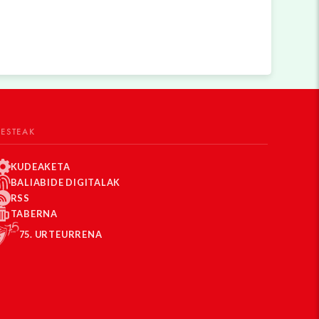
BESTEAK
KUDEAKETA
BALIABIDE DIGITALAK
RSS
TABERNA
75. URTEURRENA