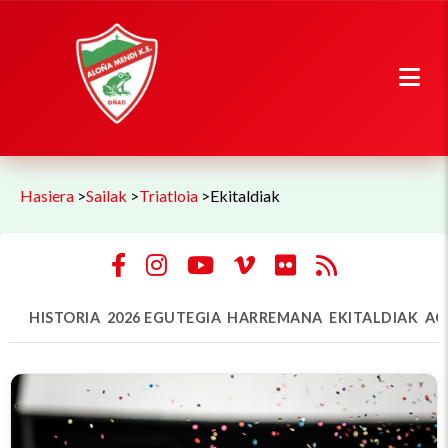
Hasiera
>
Sailak
>
Triatloia
>
Ekitaldiak
HISTORIA
2026 EGUTEGIA
HARREMANA
EKITALDIAK
AG