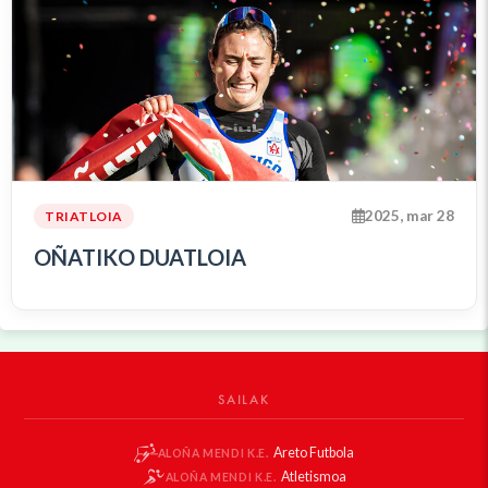
2025, mar 28
TRIATLOIA
OÑATIKO DUATLOIA
SAILAK
Areto Futbola
ALOÑA MENDI K.E.
Atletismoa
ALOÑA MENDI K.E.