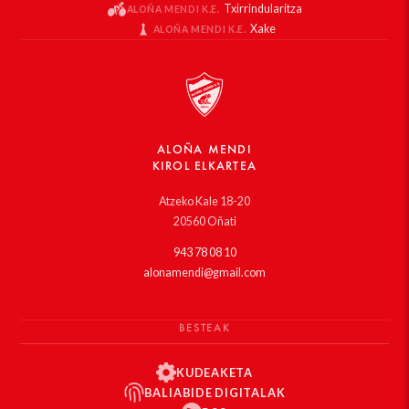
Txirrindularitza
ALOÑA MENDI K.E.
Xake
ALOÑA MENDI K.E.
ALOÑA MENDI
KIROL ELKARTEA
Atzeko Kale 18-20
20560 Oñati
943 78 08 10
alonamendi@gmail.com
BESTEAK
KUDEAKETA
BALIABIDE DIGITALAK