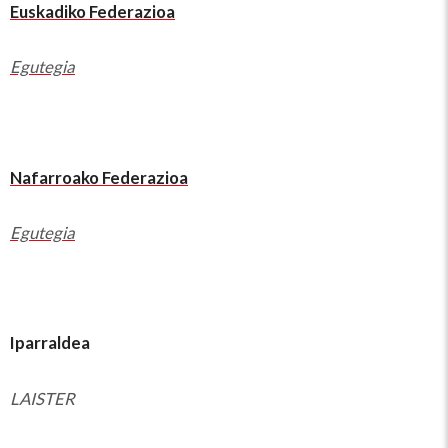
Euskadiko Federazioa
Egutegia
Nafarroako Federazioa
Egutegia
Iparraldea
LAISTER