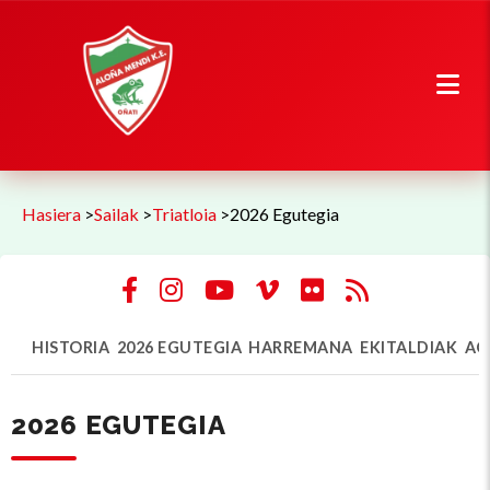
Hasiera
>
Sailak
>
Triatloia
>
2026 Egutegia
HISTORIA
2026 EGUTEGIA
HARREMANA
EKITALDIAK
AG
2026 EGUTEGIA